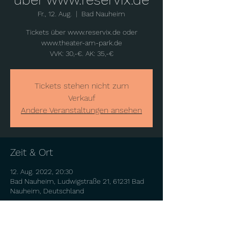
Fr., 12. Aug.
  |  
Bad Nauheim
Tickets über www.reservix.de oder
www.theater-am-park.de
Tickets stehen nicht zum
Verkauf
Andere Veranstaltungen ansehen
Zeit & Ort
12. Aug. 2022, 20:30
Bad Nauheim, Ludwigstraße 21, 61231 Bad
Nauheim, Deutschland