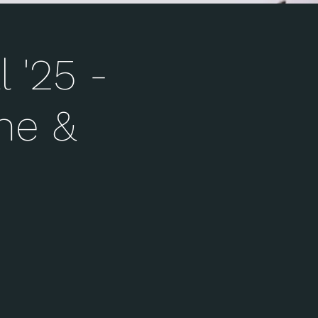
 '25 -
ne &